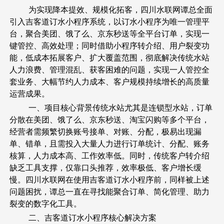
为实现降本提效、规模化拓客，四川水联网谭总全面
引入吉客道订水小程序系统，以订水小程序为唯一管理平
台，聚合美团、饿了么、京东秒送等全平台订单，实现一
键管控、高效处理；同时借助小程序转介绍、用户裂变功
能，低成本拓展客户、扩大覆盖范围，彻底解决传统水站
人力浪费、管理混乱、获客困难的问题，实现一人管控全
套业务、大幅节约人力成本、客户规模持续增长的高质量
运营成果。
一、项目核心背景传统水站尤其是连锁型水站，订单
分散在美团、饿了么、京东秒送、淘宝闪购等多个平台，
经营者需频繁切换账号接单、对账、分配，极易出现漏
单、错单，且需投入大量人力进行订单统计、分配、账务
核算，人力成本高、工作效率低。同时，传统客户转介绍
缺乏工具支撑，仅靠口头推荐，效率极低、客户增长缓
慢。四川水联网在使用吉客道订水小程序前，同样被上述
问题困扰，谭总一直在寻找能聚合订单、简化管理、助力
裂变的数字化工具。
二、吉客道订水小程序核心解决方案