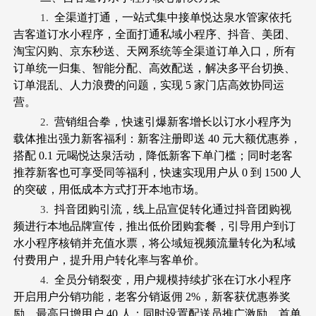
全渠道打通，一站式集中接单悦达泉水管家依托
1.
吉客道订水小程序，全面打通私域小程序、抖音、美团、
淘宝闪购、京东秒送、天网系统等全渠道订单入口，所有
订单统一归集、智能分配、高效配送，解决多平台切换、
订单混乱、人力浪费的问题，实现 5 家门店高效协同运
营。
营销组合拳，快速引爆新客增长以订水小程序为
2.
载体推出强力新客福利：新客注册即送 40 元大额优惠券，
搭配 0.1 元喝悦达泉活动，降低新客下单门槛；同时老客
推荐新客也可享受同等福利，快速实现用户从 0 到 1500 人
的突破，用低成本方式打开本地市场。
抖音团购引流，线上品宣促转化通过抖音团购视
3.
频进行本地品牌宣传，推出低价团购套餐，引导用户到订
水小程序核销并充值水票，将公域短视频流量转化为私域
付费用户，提升用户转化率与客单价。
全员分销裂变，用户规模持续扩张在订水小程序
4.
开启用户分销功能，老客分销返佣 2%，新客获优惠券奖
励，最高日增用户 40 人；同时设置配送员推广激励，首单