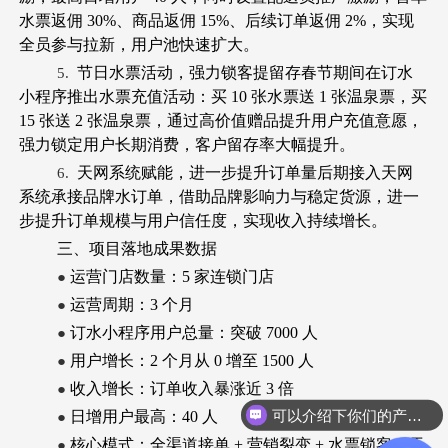
水票返佣 30%、商品返佣 15%、后续订单返佣 2%，实现
全员参与拉新，用户池快速扩大。
节日水票活动，强力锁客提留存春节期间在订水
5.
小程序推出水票充值活动：买 10 张水票送 1 张温泉票，买
15 张送 2 张温泉票，通过高价值赠品提升用户充值意愿，
强力锁定用户长期消费，客户留存率大幅提升。
天网系统赋能，进一步提升订单量后期接入天网
6.
系统承接品牌水订单，借助品牌影响力与稳定货源，进一
步提升订单规模与用户信任度，实现收入持续增长。
三、项目落地成果数据
运营门店数量：5 家连锁门店
●
运营周期：3 个月
●
订水小程序用户总量：突破 7000 人
●
用户增长：2 个月从 0 增至 1500 人
●
收入增长：订单收入暴涨近 3 倍
●
可以介绍下你们的产品么？
日增用户最高：40 人
●
核心模式：全渠道接单 + 营销裂变 + 水票锁客 + 天
●