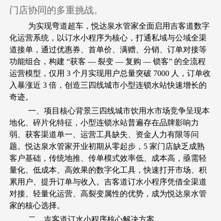
门店协同的多重挑战。
为实现弯道超车，悦达泉水管家全面启用吉客道数字
化运营系统，以订水小程序为核心，打通私域与公域全渠
道接单，通过优惠券、首单价、满赠、分销、订单对接等
功能组合，构建 “获客 — 裂变 — 复购 — 锁客” 的全流程
运营模型，仅用 3 个月实现用户总量突破 7000 人，订单收
入暴涨近 3 倍，创造三四线城市小型连锁水站快速增长的
奇迹。
一、项目核心背景三四线城市饮用水市场竞争呈现本
地化、碎片化特征，小型连锁水站普遍存在品牌影响力
弱、获客渠道单一、运营工具缺失、资金人力有限等问
题。悦达泉水管家开业初期从零起步，5 家门店缺乏成熟
客户基础，传统地推、传单模式效率低、成本高，亟需轻
量化、低成本、高效果的数字化工具，快速打开市场、积
累用户、提升订单与收入。吉客道订水小程序凭借全渠道
对接、轻量化运营、高裂变属性的优势，成为悦达泉水管
家的核心选择。
二、吉客道订水小程序核心解决方案